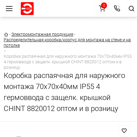
0
Главная страница
•
Электромонтажная продукция
•
Распределительная коробка/корпус для монтажа на стене и на
потолке
•
Коробка распаячная для наружного монтажа 70х70х40мм IP55
4 гермоввода с защелк. крышкой CHINT 8820012 оптом и в
розницу
Коробка распаячная для наружного
монтажа 70х70х40мм IP55 4
гермоввода с защелк. крышкой
CHINT 8820012 оптом и в розницу