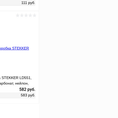
111 руб.
ину
Сравнение
В наличии
а STEKKER LD551,
арбонат, нейлон,
80,5*35,3мм.
582 руб.
583 руб.