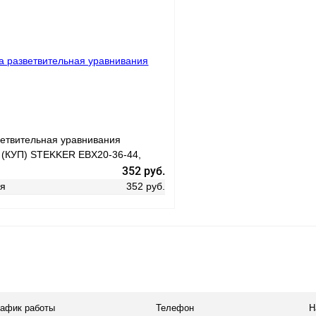
В корз
 клик
Сравнение
ое
В наличии
Купить в 1 клик
В избранное
ветвительная уравнивания
 (КУП) STEKKER EBX20-36-44,
6 вводов, IP44, светло-серая
352 руб.
ая
352 руб.
В корзину
 клик
Сравнение
рафик работы
Телефон
Н