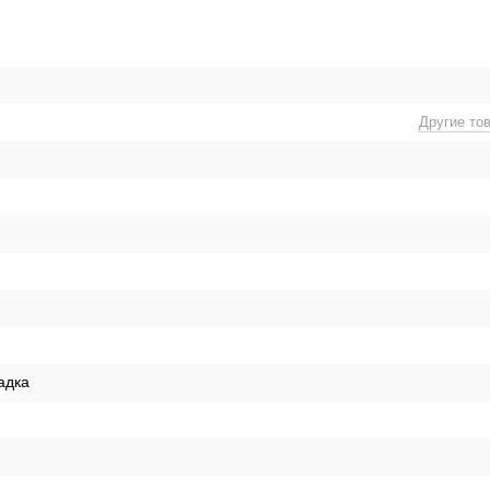
Другие то
адка