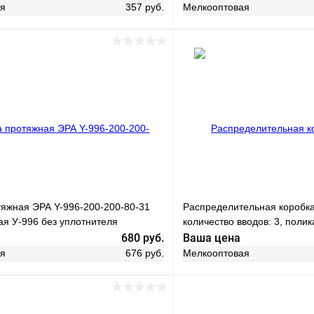
ая
357 руб.
Мелкооптовая
В корзину
В корз
 клик
Сравнение
ое
В наличии
Купить в 1 клик
В избранное
тяжная ЭРА Y-996-200-200-80-31
Распределительная коробк
ая У-996 без уплотнителя
количество вводов: 3, полик
м черная IP31
цвет черный, размер 130,1*
680 руб.
Ваша цена
ая
676 руб.
Мелкооптовая
В корзину