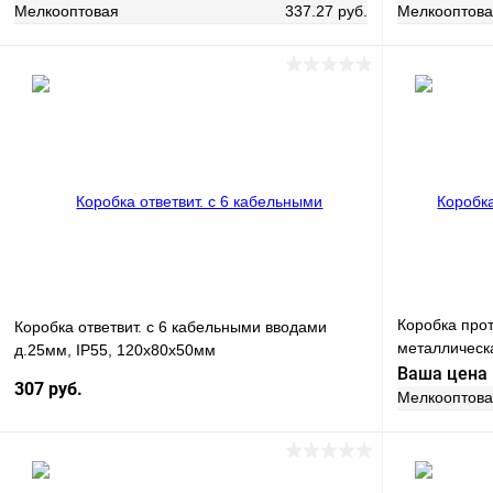
Мелкооптовая
337.27 руб.
Мелкооптов
В корзину
Купить в 1
Купить в 1 клик
Сравнение
В избранн
В избранное
В наличии
Коробка про
Коробка ответвит. с 6 кабельными вводами
металлическ
д.25мм, IP55, 120х80х50мм
200х200х80м
Ваша цена
307 руб.
Мелкооптов