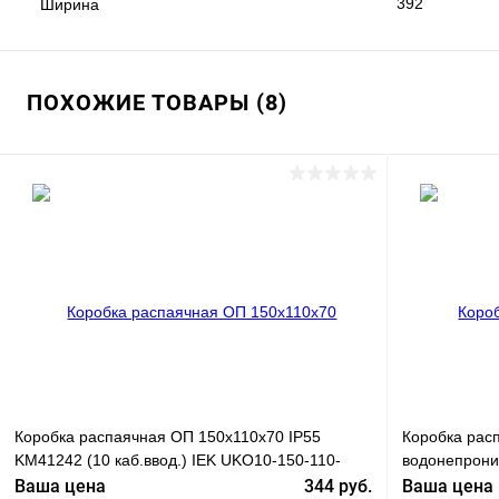
392
Ширина
ПОХОЖИЕ ТОВАРЫ (8)
Коробка распаячная ОП 150х110х70 IP55
Коробка рас
KM41242 (10 каб.ввод.) IEK UKO10-150-110-
водонепрони
070-K41-55
115х53х36, 
Ваша цена
344 руб.
Ваша цена