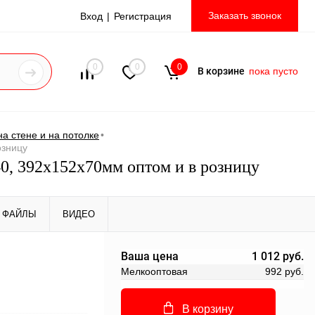
Заказать звонок
Вход
Регистрация
0
0
0
В корзине
пока пусто
а стене и на потолке
•
озницу
40, 392х152х70мм оптом и в розницу
ФАЙЛЫ
ВИДЕО
Ваша цена
1 012 руб.
Мелкооптовая
992 руб.
В корзину