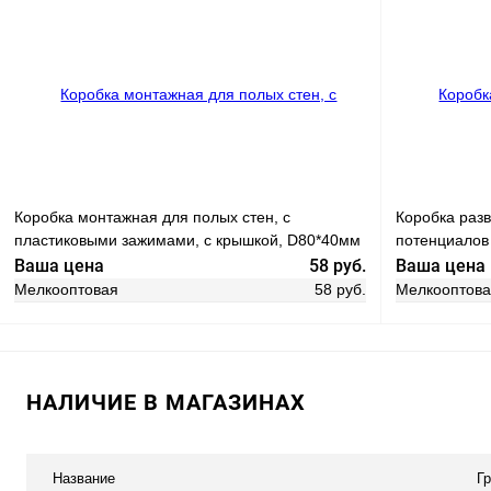
В корзину
Купить в 1
В избранн
Купить в 1 клик
Сравнение
В избранное
В наличии
Коробка монтажная для полых стен, с
Коробка раз
пластиковыми зажимами, с крышкой, D80*40мм
потенциалов
STEKKER EBX30-02-1-20-80, красный
85*85*40мм, 
Ваша цена
58 руб.
Ваша цена
(GE41360)
Мелкооптовая
58 руб.
Мелкооптов
НАЛИЧИЕ В МАГАЗИНАХ
В корзину
Купить в 1 клик
Сравнение
Купить в 1
Название
Г