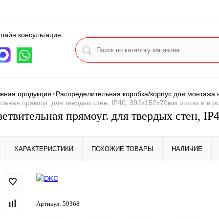
лайн консультация:
ца
жная продукция
•
Распределительная коробка/корпус для монтажа н
льная прямоуг. для твердых стен, IP40, 392х152х70мм оптом и в р
етвительная прямоуг. для твердых стен, IP
ХАРАКТЕРИСТИКИ
ПОХОЖИЕ ТОВАРЫ
НАЛИЧИЕ
Артикул:
59368