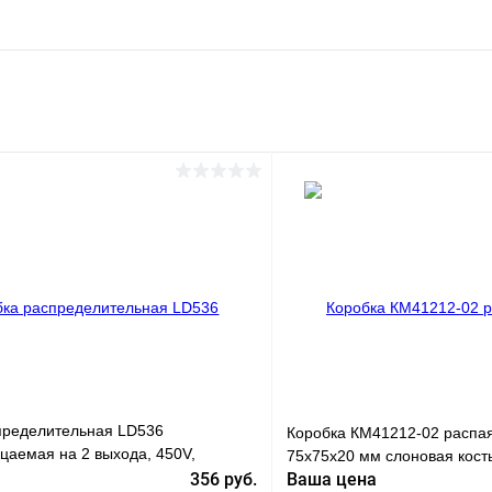
пределительная LD536
Коробка КМ41212-02 распая
цаемая на 2 выхода, 450V,
75х75х20 мм слоновая кост
прозрачный
356 руб.
Ваша цена