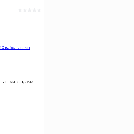
ину
Сравнение
В наличии
бельными вводами
ину