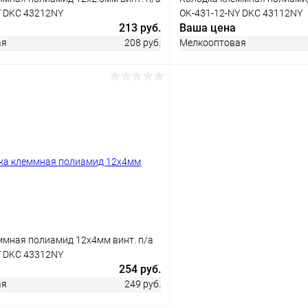
Y DKC 43212NY
OK-431-12-NY DKC 43112NY
213 руб.
Ваша цена
ая
208 руб.
Мелкооптовая
В корзину
В корз
 клик
Сравнение
Купить в 1 клик
ое
В наличии
В избранное
ммная полиамид 12х4мм винт. п/а
Y DKC 43312NY
254 руб.
ая
249 руб.