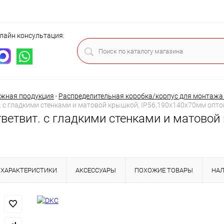
лайн консультация:
ца
жная продукция
•
Распределительная коробка/корпус для монтажа н
. с гладкими стенками и матовой крышкой, IP56,190х140х70мм опто
тветвит. с гладкими стенками и матовой
ХАРАКТЕРИСТИКИ
АКСЕССУАРЫ
ПОХОЖИЕ ТОВАРЫ
НА