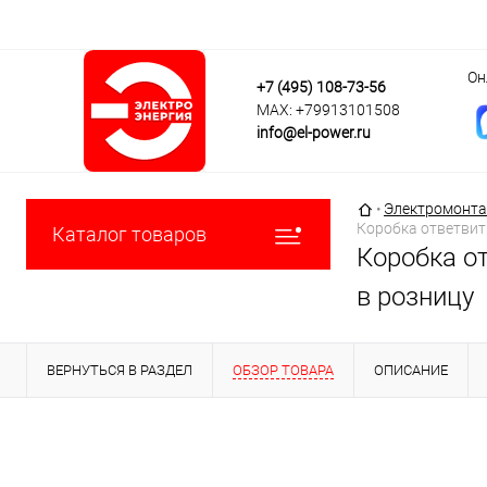
Он
+7 (495) 108-73-56
MAX: +79913101508
info@el-power.ru
Главная страни
•
Электромонта
Коробка ответвит
Каталог товаров
Коробка о
в розницу
ВЕРНУТЬСЯ В РАЗДЕЛ
ОБЗОР ТОВАРА
ОПИСАНИЕ