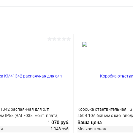
В корзину
 клик
Сравнение
ое
В наличии
1342 распаячная для о/п
Коробка ответвительная FS
м IP55 (RAL7035, монт. плата,
450В 10А 6кв.мм с каб. ввод
воды 5 шт)
пластик. DKC FSB11506
1 070 руб.
Ваша цена
ая
1 048 руб.
Мелкооптовая