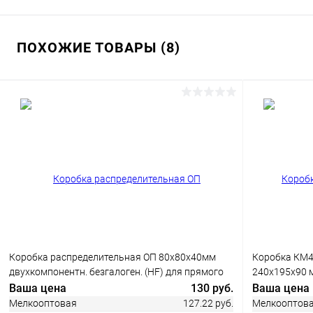
ПОХОЖИЕ ТОВАРЫ (8)
В корзину
Купить в 1 клик
Сравнение
Купить в 1
В избранное
В наличии
В избранн
Коробка распределительная ОП 80х80х40мм
Коробка КМ4
двухкомпонентн. безгалоген. (HF) для прямого
240х195х90 м
монтажа черн. Промрукав 60-0210-9005
кабельные в
Ваша цена
130 руб.
Ваша цена
Мелкооптовая
127.22 руб.
Мелкооптов