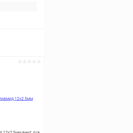
 12х2.5мм винт. п/а