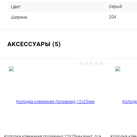
Серый
Цвет
204
Ширина
АКСЕССУАРЫ (5)
Колодка клеммная полиамид 12х25мм винт. п/а
Колодка кле