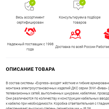
Весь ассортимент
Консультируем в подборе
сертифицирован
товаров
Надежный поставщик с 1998
Доставка по всей России
Работа
года
ОПИСАНИЕ ТОВАРА
В состав системы «Express» входят жёсткие и гибкие армирован
монтажа электроустановочных изделий ДКС серии ЭУИ «Вива» (V
телевизионных сетей, выполненных шнурами, кабелями, провод
Они различаются по количеству и конструкции кабельных вводо
к кабелю при необходимости. Коробка ответвительная с гладки
обеспечивает высокую степень герметизации — IP 56.