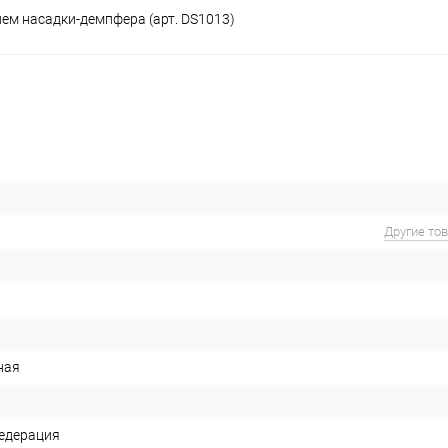
м насадки-демпфера (арт. DS1013)
Другие то
ная
едерация