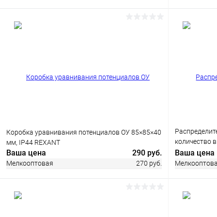
В корзину
Купить в 1 клик
Сравнение
В избранное
В наличии
Купить в 1
В избранн
Распределит
Коробка уравнивания потенциалов ОУ 85×85×40
количество в
мм, IP44 REXANT
цвет черный,
Ваша цена
290 руб.
Ваша цена
Мелкооптовая
270 руб.
Мелкооптов
В корзину