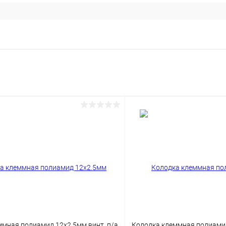
ммная полиамид 12х2.5мм винт. п/а
Колодка клеммная полиамид