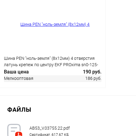
Шина PEN "ноль-земля" (8х12мм) 4 отверстия
латунь крепеж по центру EKF PROxima sn0-125-
4-c
Ваша цена
190 руб.
Мелкооптовая
186 руб.
ФАЙЛЫ
Заказать
Купить в 1 клик
Сравнение
AB53_V.03755.22.pdf
Сертификат, 617.67 КБ