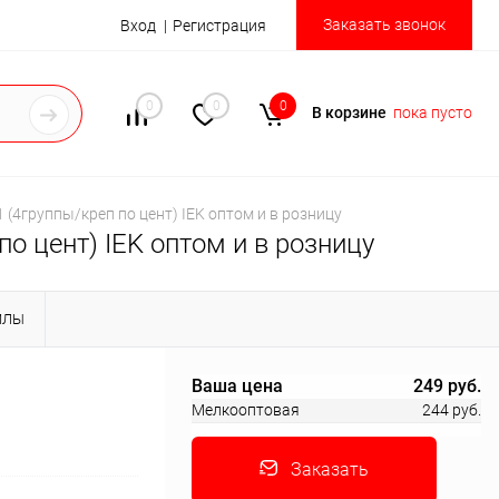
Заказать звонок
Вход
Регистрация
0
0
0
В корзине
пока пусто
 (4группы/креп по цент) IEK оптом и в розницу
о цент) IEK оптом и в розницу
ЙЛЫ
Ваша цена
249 руб.
Мелкооптовая
244 руб.
Заказать