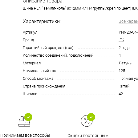
Описание товара:
Шина PEN "земля-ноль" 8х12мм 4/1 (4группы/креп по цент) IEK
Характеристики:
Все хара
Артикул
YNN20-04-
Бренд
IEK
Гарантийный срок, лет (год)
2 года
Количество соединений, подключений
4
Материал
Латунь
Номинальный ток
125
Способ монтажа
Прямая ус
Страна происхождения
Китай
Ширина
42
Принимаем все способы
Скидки постоянным