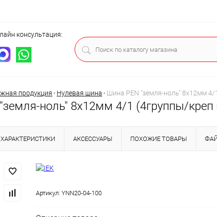
лайн консультация:
ца
жная продукция
•
Нулевая шина
•
Шина PEN "земля-ноль" 8х12мм 4/1
земля-ноль" 8х12мм 4/1 (4группы/креп п
ХАРАКТЕРИСТИКИ
АКСЕССУАРЫ
ПОХОЖИЕ ТОВАРЫ
ФА
Артикул:
YNN20-04-100