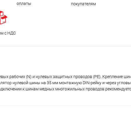
оплаты
покупателям
ем с НДС
вых рабочих (N) и нулевых защитных проводов (РЕ). Крепление ши
 изолятор нулевой шины на 35 мм монтажную DIN-рейку и через углов
 подключении к шинам медных многожильных проводов рекомендуетс