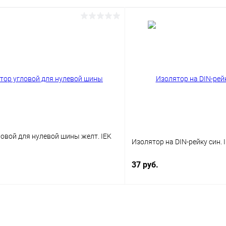
овой для нулевой шины желт. IEK
Изолятор на DIN-рейку син. 
37 руб.
В корзину
В корз