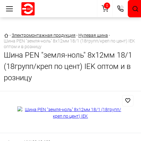
0
Главная страница
•
Электромонтажная продукция
•
Нулевая шина
•
Шина PEN "земля-ноль" 8х12мм 18/1 (18групп/креп по цент) IEK
оптом и в розницу
Шина PEN "земля-ноль" 8х12мм 18/1
(18групп/креп по цент) IEK оптом и в
розницу