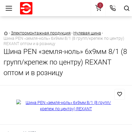
0
Главная страница
•
Электромонтажная продукция
•
Нулевая шина
•
Шина PEN «земля-ноль» 6х9мм 8/1 (8 групп/крепеж по центру)
REXANT оптом и в розницу
Шина PEN «земля-ноль» 6х9мм 8/1 (8
групп/крепеж по центру) REXANT
оптом и в розницу