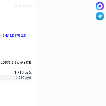
ину
Сравнение
В наличии
 LD575 2,5 мм² (JXB
1 710 руб.
1 710 руб.
ину