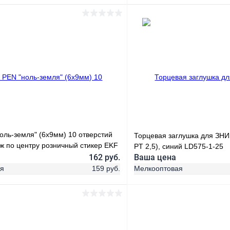
В корзину
В корз
 клик
Сравнение
Купить в 1 клик
ое
В наличии
В избранное
оль-земля" (6х9мм) 10 отверстий
Торцевая заглушка для ЗНИ
ж по центру розничный стикер EKF
PT 2,5), синий LD575-1-25
-
162 руб.
Ваша цена
ая
159 руб.
Мелкооптовая
В корзину
В корз