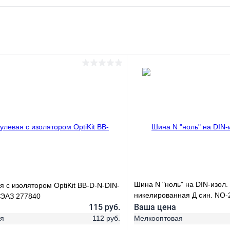
Шина N "ноль" на DIN-изол
 с изолятором OptiKit BB-D-N-DIN-
никелированная Д син. NO-
КЭАЗ 277840
Б0044136
115 руб.
Ваша цена
ая
112 руб.
Мелкооптовая