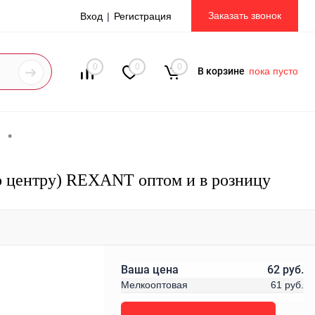
Заказать звонок
Вход
Регистрация
0
0
0
В корзине
пока пусто
•
о центру) REXANT оптом и в розницу
Ваша цена
62 руб.
Мелкооптовая
61 руб.