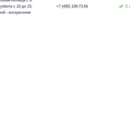
льник-пятница с 9
суббота с 10 до 15,
+7 (495) 108-73-56
В 
ой - воскресение