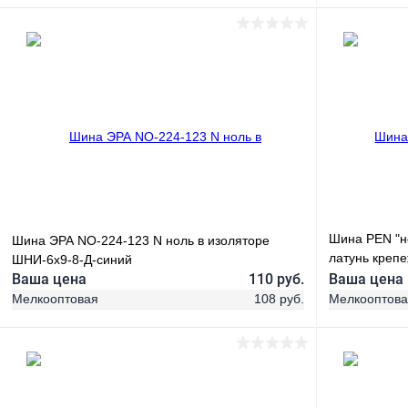
В корзину
Купить в 1 клик
Сравнение
Купить в 1
В избранное
В наличии
В избранн
Шина PEN "н
Шина ЭРА NO-224-123 N ноль в изоляторе
латунь крепе
ШНИ-6х9-8-Д-синий
PROxima sn0
Ваша цена
110 руб.
Ваша цена
Мелкооптовая
108 руб.
Мелкооптов
В корзину