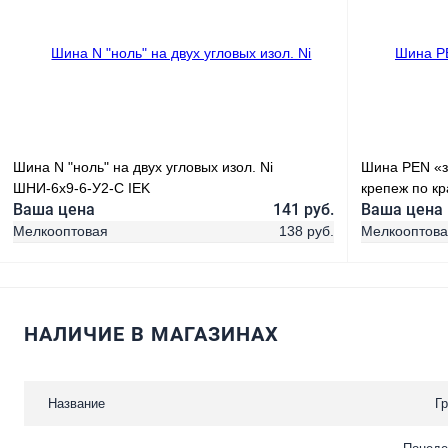
Купить в 1 клик
Сравнение
Купить в 1
В избранное
В наличии
В избранн
Шина N "ноль" на двух угловых изол. Ni
Шина PEN «з
ШНИ-6х9-6-У2-С IEK
крепеж по к
Ваша цена
141 руб.
Ваша цена
Мелкооптовая
138 руб.
Мелкооптов
НАЛИЧИЕ В МАГАЗИНАХ
В корзину
Купить в 1 клик
Сравнение
Купить в 1
Название
Г
В избранное
В наличии
В избранн