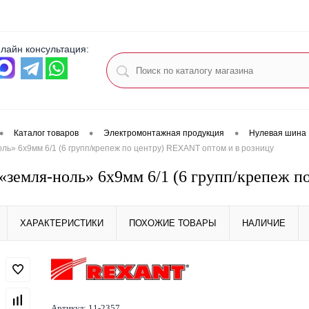
лайн консультация:
•
•
•
Каталог товаров
Электромонтажная продукция
Нулевая шина
ь» 6х9мм 6/1 (6 групп/крепеж по центру) REXANT оптом и в розницу
земля-ноль» 6х9мм 6/1 (6 групп/крепеж п
ХАРАКТЕРИСТИКИ
ПОХОЖИЕ ТОВАРЫ
НАЛИЧИЕ
Артикул:
11-2357