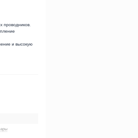
х проводников.
епление
нение и высокую
вары