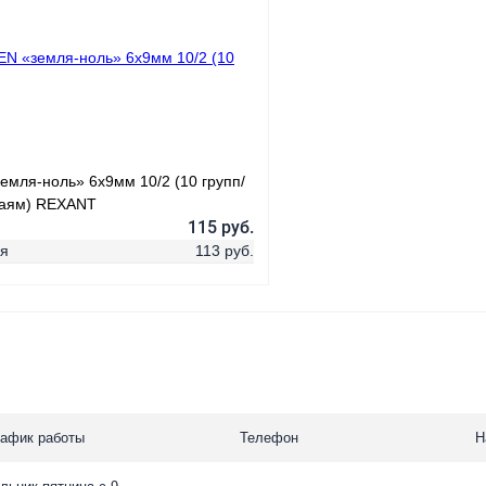
 клик
Сравнение
Купить в 1 клик
ое
В наличии
В избранное
емля-ноль» 6х9мм 10/2 (10 групп/
раям) REXANT
115 руб.
ая
113 руб.
В корзину
 клик
Сравнение
рафик работы
Телефон
Н
ое
В наличии