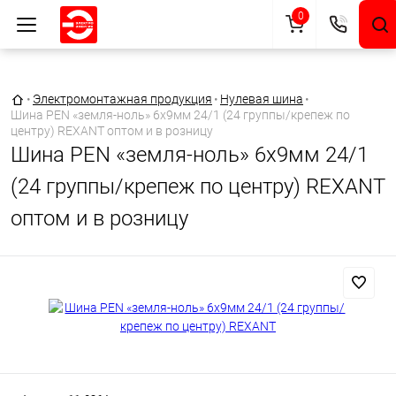
0
Главная страница
•
Электромонтажная продукция
•
Нулевая шина
•
Шина PEN «земля-ноль» 6х9мм 24/1 (24 группы/крепеж по
центру) REXANT оптом и в розницу
Шина PEN «земля-ноль» 6х9мм 24/1
(24 группы/крепеж по центру) REXANT
оптом и в розницу