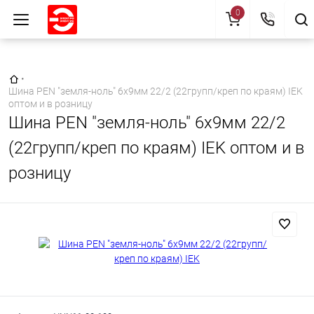
0
Главная страница
•
Шина PEN "земля-ноль" 6х9мм 22/2 (22групп/креп по краям) IEK
оптом и в розницу
Шина PEN "земля-ноль" 6х9мм 22/2
(22групп/креп по краям) IEK оптом и в
розницу