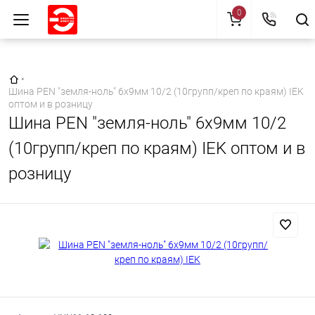
0
Главная страница
•
Шина PEN "земля-ноль" 6х9мм 10/2 (10групп/креп по краям) IEK
оптом и в розницу
Шина PEN "земля-ноль" 6х9мм 10/2
(10групп/креп по краям) IEK оптом и в
розницу