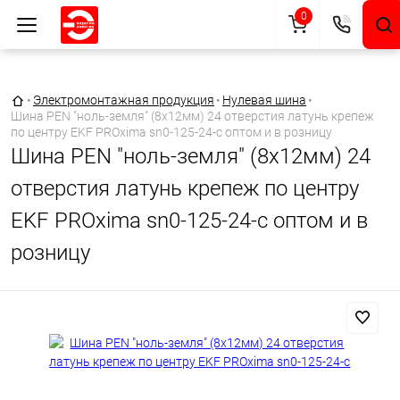
0
Главная страница
•
Электромонтажная продукция
•
Нулевая шина
•
Шина PEN "ноль-земля" (8х12мм) 24 отверстия латунь крепеж
по центру EKF PROxima sn0-125-24-c оптом и в розницу
Шина PEN "ноль-земля" (8х12мм) 24
отверстия латунь крепеж по центру
EKF PROxima sn0-125-24-c оптом и в
розницу