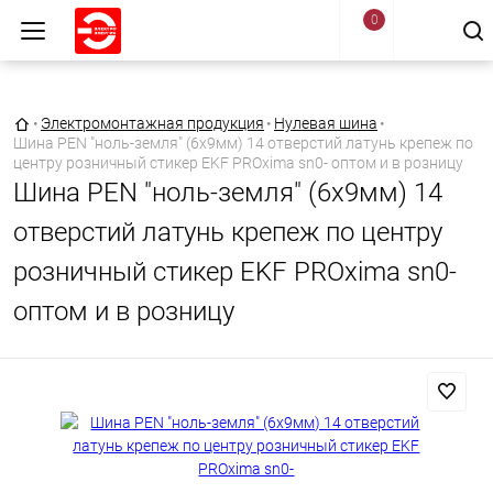
0
Главная страница
•
Электромонтажная продукция
•
Нулевая шина
•
Шина PEN "ноль-земля" (6х9мм) 14 отверстий латунь крепеж по
центру розничный стикер EKF PROxima sn0- оптом и в розницу
Шина PEN "ноль-земля" (6х9мм) 14
отверстий латунь крепеж по центру
розничный стикер EKF PROxima sn0-
оптом и в розницу