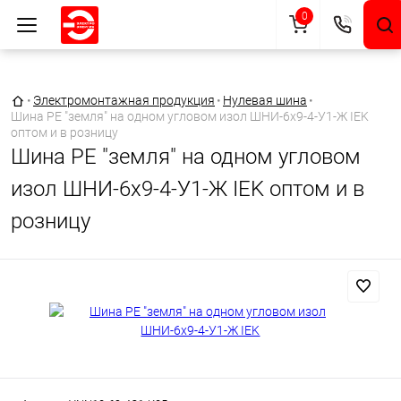
0
Главная страница
•
Электромонтажная продукция
•
Нулевая шина
•
Шина PE "земля" на одном угловом изол ШНИ-6х9-4-У1-Ж IEK
оптом и в розницу
Шина PE "земля" на одном угловом
изол ШНИ-6х9-4-У1-Ж IEK оптом и в
розницу