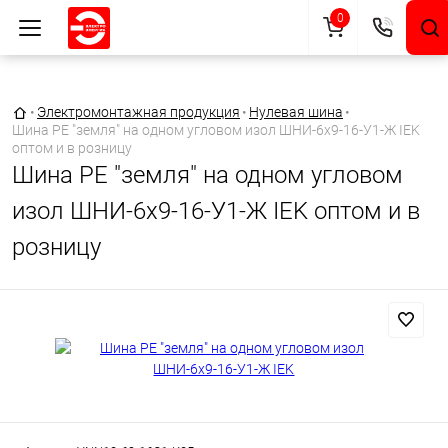
0
Главная страница
•
Электромонтажная продукция
•
Нулевая шина
•
Шина PE "земля" на одном угловом изол ШНИ-6х9-16-У1-Ж IEK
оптом и в розницу
Шина PE "земля" на одном угловом
изол ШНИ-6х9-16-У1-Ж IEK оптом и в
розницу