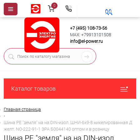
0
+7 (495) 108-73-56
MAX: +79913101508
info@el-power.ru
Каталог товаров
Главная страница
•
Шина PE "земля" на на DIN-изол. ШНИ-6х9-8 никелированная Д
желт. NO-222-91-1 ЭРА Б0044140 оптом и в розницу
Шина PE "земля" на на DIN-изол.