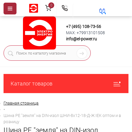
0
+7 (495) 108-73-56
MAX: +79913101508
info@el-power.ru
Каталог товаров
Главная страница
•
Шина PE "земля" на DIN-изол ШНИ-8х12-18-Д-Ж IEK оптом и в
розницу
Шина PE "земля" на DIN-изол