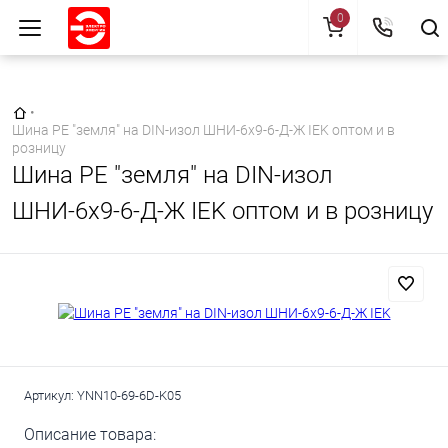
0
Главная страница
•
Шина PE "земля" на DIN-изол ШНИ-6х9-6-Д-Ж IEK оптом и в
розницу
Шина PE "земля" на DIN-изол
ШНИ-6х9-6-Д-Ж IEK оптом и в розницу
Артикул:
YNN10-69-6D-K05
Описание товара: