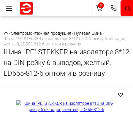
0
Главная страница
•
Электромонтажная продукция
•
Нулевая шина
•
Шина "PE" STEKKER на изоляторе 8*12 на DIN-рейку 6 выводов,
желтый, LD555-812-6 оптом и в розницу
Шина "PE" STEKKER на изоляторе 8*12
на DIN-рейку 6 выводов, желтый,
LD555-812-6 оптом и в розницу