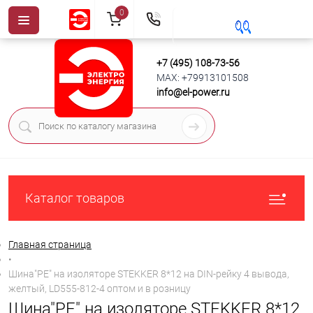
0
+7 (495) 108-73-56
MAX: +79913101508
info@el-power.ru
Каталог товаров
Главная страница
•
Шина"PE" на изоляторе STEKKER 8*12 на DIN-рейку 4 вывода,
желтый, LD555-812-4 оптом и в розницу
Шина"PE" на изоляторе STEKKER 8*12