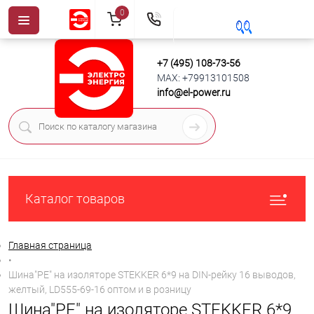
0
+7 (495) 108-73-56
MAX: +79913101508
info@el-power.ru
Каталог товаров
Главная страница
•
Шина"PE" на изоляторе STEKKER 6*9 на DIN-рейку 16 выводов,
желтый, LD555-69-16 оптом и в розницу
Шина"PE" на изоляторе STEKKER 6*9