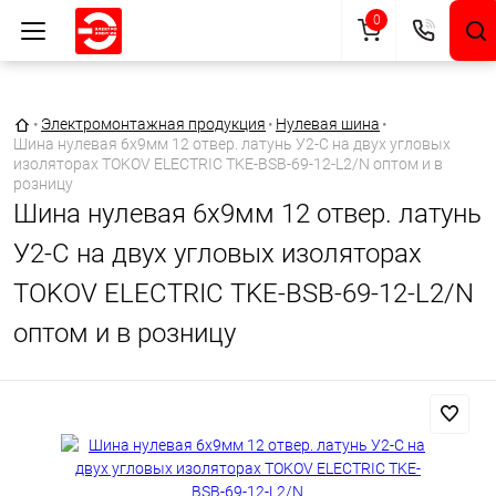
0
Главная страница
•
Электромонтажная продукция
•
Нулевая шина
•
Шина нулевая 6х9мм 12 отвер. латунь У2-С на двух угловых
изоляторах TOKOV ELECTRIC TKE-BSB-69-12-L2/N оптом и в
розницу
Шина нулевая 6х9мм 12 отвер. латунь
У2-С на двух угловых изоляторах
TOKOV ELECTRIC TKE-BSB-69-12-L2/N
оптом и в розницу