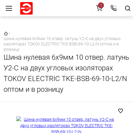
0
Главная страница
•
Шина нулевая 6х9мм 10 отвер. латунь У2-С на двух угловых
изоляторах TOKOV ELECTRIC TKE-BSB-69-10-L2/N оптом и в
розницу
Шина нулевая 6х9мм 10 отвер. латунь
У2-С на двух угловых изоляторах
TOKOV ELECTRIC TKE-BSB-69-10-L2/N
оптом и в розницу