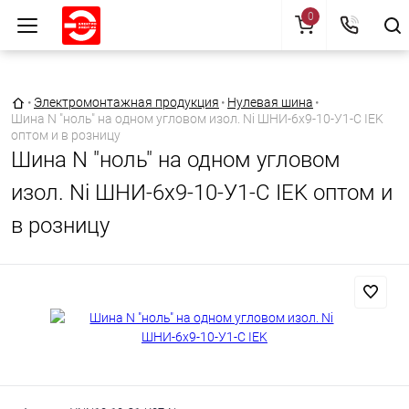
0
Главная страница
•
Электромонтажная продукция
•
Нулевая шина
•
Шина N "ноль" на одном угловом изол. Ni ШНИ-6х9-10-У1-С IEK
оптом и в розницу
Шина N "ноль" на одном угловом
изол. Ni ШНИ-6х9-10-У1-С IEK оптом и
в розницу