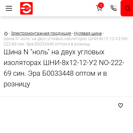
0
Главная страница
•
Электромонтажная продукция
•
Нулевая шина
•
Шина N "ноль" на двух угловых изоляторах ШНИ-8х12-12-У2 NO-
222-69 син. Эра Б0033448 оптом и в розницу
Шина N "ноль" на двух угловых
изоляторах ШНИ-8х12-12-У2 NO-222-
69 син. Эра Б0033448 оптом и в
розницу