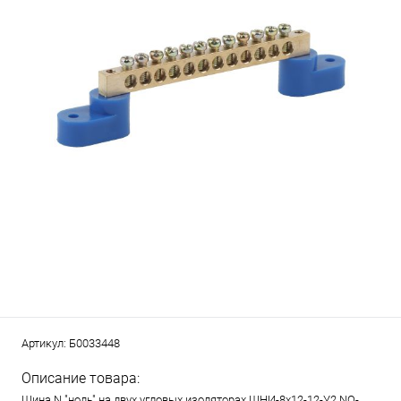
Артикул:
Б0033448
Описание товара:
Шина N "ноль" на двух угловых изоляторах ШНИ-8х12-12-У2 NO-