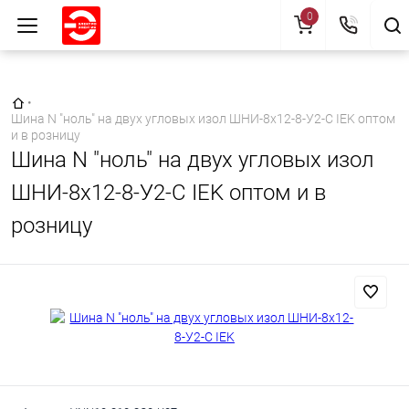
0
Главная страница
•
Шина N "ноль" на двух угловых изол ШНИ-8х12-8-У2-С IEK оптом
и в розницу
Шина N "ноль" на двух угловых изол
ШНИ-8х12-8-У2-С IEK оптом и в
розницу