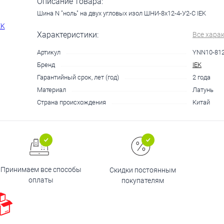
Описание товара:
Шина N "ноль" на двух угловых изол ШНИ-8х12-4-У2-С IEK
Характеристики:
Все хара
Артикул
YNN10-812
Бренд
IEK
Гарантийный срок, лет (год)
2 года
Материал
Латунь
Страна происхождения
Китай
Принимаем все способы
Скидки постоянным
оплаты
покупателям