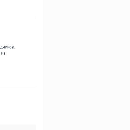
дников.
 из