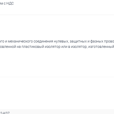
ем с НДС
го и механического соединения нулевых, защитных и фазных прово
вленной на пластиковый изолятор или в изолятор, изготовленный
2-K07