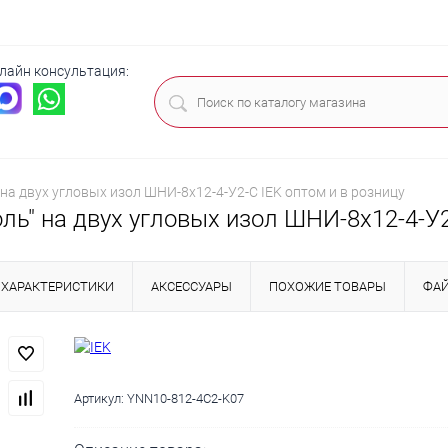
лайн консультация:
ца
 на двух угловых изол ШНИ-8х12-4-У2-С IEK оптом и в розницу
ль" на двух угловых изол ШНИ-8х12-4-У2
ХАРАКТЕРИСТИКИ
АКСЕССУАРЫ
ПОХОЖИЕ ТОВАРЫ
ФА
Артикул:
YNN10-812-4C2-K07