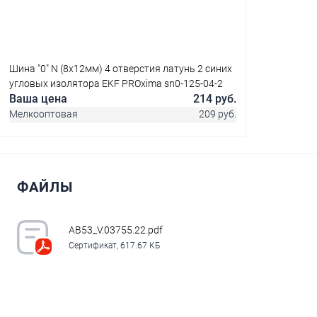
Шина "0" N (8х12мм) 4 отверстия латунь 2 синих
угловых изолятора EKF PROxima sn0-125-04-2
Ваша цена
214 руб.
Мелкооптовая
209 руб.
ФАЙЛЫ
В корзину
Купить в 1 клик
Сравнение
AB53_V.03755.22.pdf
Сертификат, 617.67 КБ
В избранное
В наличии