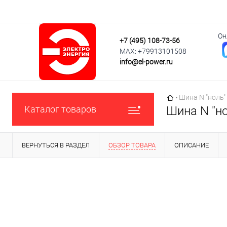
Он
+7 (495) 108-73-56
MAX: +79913101508
info@el-power.ru
Главная страни
•
Шина N "ноль"
Каталог товаров
Шина N "но
ВЕРНУТЬСЯ В РАЗДЕЛ
ОБЗОР ТОВАРА
ОПИСАНИЕ