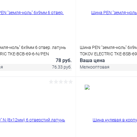
мля-ноль" 6х9мм 6 отвер. латунь
Шина PEN "земля-ноль" 6х9м
RIC TKE-BCB-69-6-N/PEN
TOKOV ELECTRIC TKE-BSB-69
78 руб.
Ваша цена
ая
76.33 руб.
Мелкооптовая
В корзину
В корз
 клик
Сравнение
Купить в 1 клик
ое
В наличии
В избранное