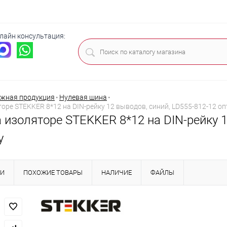
лайн консультация:
ца
жная продукция
•
Нулевая шина
•
оре STEKKER 8*12 на DIN-рейку 12 выводов, синий, LD555-812-12 оп
 изоляторе STEKKER 8*12 на DIN-рейку 1
у
КИ
ПОХОЖИЕ ТОВАРЫ
НАЛИЧИЕ
ФАЙЛЫ