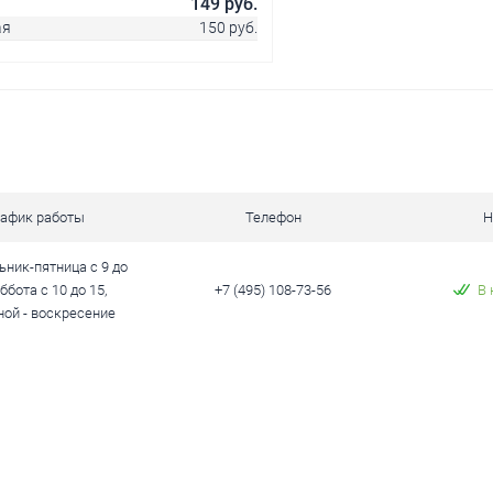
149 руб.
ая
150 руб.
В корзину
 клик
Сравнение
ое
В наличии
рафик работы
Телефон
Н
ник-пятница с 9 до
уббота с 10 до 15,
+7 (495) 108-73-56
В 
ой - воскресение