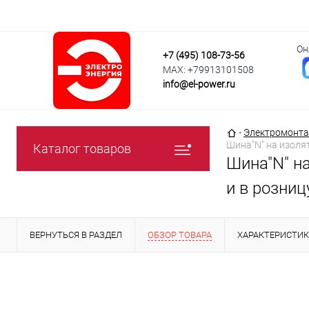
Он
+7 (495) 108-73-56
MAX: +79913101508
info@el-power.ru
Главная страни
•
Электромонта
Шина"N" на изолят
Каталог товаров
Шина"N" на
и в розниц
ВЕРНУТЬСЯ В РАЗДЕЛ
ОБЗОР ТОВАРА
ХАРАКТЕРИСТИ