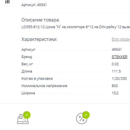
Артикул:
49541
Описание товара:
LD555-812-12 Шина "N" на изоляторе 8*12 на DIN-рейку 12 выв
Характеристики:
Все хара
Артикул
49541
Бренд
STEKKER
Вес, кг
0.02
Длина
111.5
Кол-во в упаковке
1/20/250
Номинальное напряжение
800
Ширина
10,2