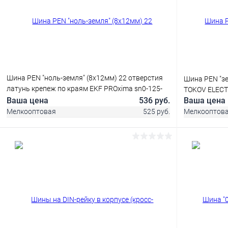
Шина PEN "ноль-земля" (8х12мм) 22 отверстия
Шина PEN "зе
латунь крепеж по краям EKF PROxima sn0-125-
TOKOV ELECT
22-k
Ваша цена
536 руб.
Ваша цена
Мелкооптовая
525 руб.
Мелкооптов
В корзину
Купить в 1 клик
Сравнение
Купить в 1
В избранное
В наличии
В избранн