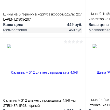
Шина "0" N (
Шины на DIN-рейку в корпусе (кросс-модуль) 2х7
изолятор на 
L+PEN LD505-207
PROxima sn0-
Ваша цена
449 руб.
Ваша цена
Мелкооптовая
450 руб.
Мелкооптов
В корзину
Купить в 1 клик
Сравнение
Купить в 1
В избранное
В наличии
В избранн
Шина "PE" на
Сальник MG12 диаметр проводника 4,5-8 мм
"стойка" на 
STEKKER, IP68, чёрный