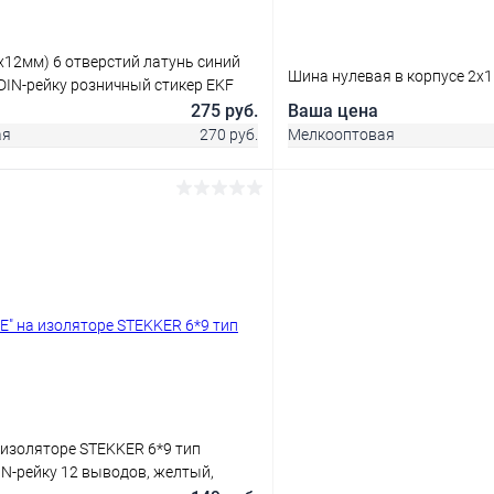
8х12мм) 6 отверстий латунь синий
Шина нулевая в корпусе 2х1
DIN-рейку розничный стикер EKF
275 руб.
Ваша цена
ая
270 руб.
Мелкооптовая
В корз
В корзину
Купить в 1 клик
 клик
Сравнение
В избранное
ое
В наличии
 изоляторе STEKKER 6*9 тип
DIN-рейку 12 выводов, желтый,