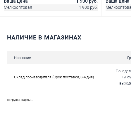
LD556-69-12
Ваша цена
1 900 руб.
Ваша цена
Мелкооптовая
1 900 руб.
Мелкооптов
В корзину
НАЛИЧИЕ В МАГАЗИНАХ
Купить в 1 клик
Сравнение
Купить в 1
В избранное
В наличии
В избранн
Название
Г
Понедель
Склад производителя (Срок поставки, 3-4 дня)
19, с
выходн
загрузка карты...