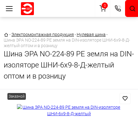
0
Главная страница
•
Электромонтажная продукция
•
Нулевая шина
•
Шина ЭРА NO-224-89 PE земля на DIN-изоляторе ШНИ-6х9-8-Д-
желтый оптом и в розницу
Шина ЭРА NO-224-89 PE земля на DIN-
изоляторе ШНИ-6х9-8-Д-желтый
оптом и в розницу
Заказной