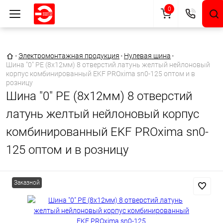
0
Главная страница
•
Электромонтажная продукция
•
Нулевая шина
•
Шина "0" РЕ (8х12мм) 8 отверстий латунь желтый нейлоновый
корпус комбинированный EKF PROxima sn0-125 оптом и в
розницу
Шина "0" РЕ (8х12мм) 8 отверстий
латунь желтый нейлоновый корпус
комбинированный EKF PROxima sn0-
125 оптом и в розницу
Заказной