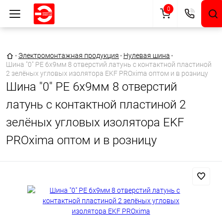
0
Главная страница
•
Электромонтажная продукция
•
Нулевая шина
•
Шина "0" PE 6x9мм 8 отверстий латунь с контактной пластиной
2 зелёных угловых изолятора EKF PROxima оптом и в розницу
Шина "0" PE 6x9мм 8 отверстий
латунь с контактной пластиной 2
зелёных угловых изолятора EKF
PROxima оптом и в розницу