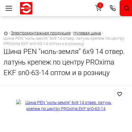
0
Главная страница
•
Электромонтажная продукция
•
Нулевая шина
•
Шина PEN "ноль-земля" 6х9 14 отвер. латунь крепеж по центру
PROxima EKF sn0-63-14 оптом и в розницу
Шина PEN "ноль-земля" 6х9 14 отвер.
латунь крепеж по центру PROxima
EKF sn0-63-14 оптом и в розницу