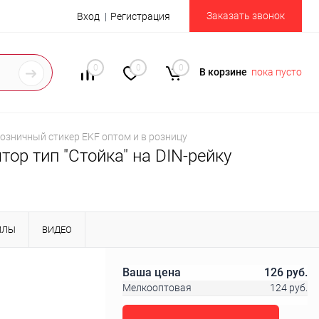
Заказать звонок
Вход
Регистрация
0
0
0
В корзине
пока пусто
 розничный стикер EKF оптом и в розницу
тор тип "Стойка" на DIN-рейку
ЙЛЫ
ВИДЕО
Ваша цена
126 руб.
Мелкооптовая
124 руб.