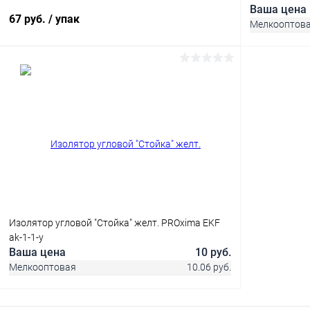
nhvi-2.5-8
Ваша цена
67 руб.
/ упак
Мелкооптов
В корзину
Купить в 1
Купить в 1 клик
Сравнение
В избранн
В избранное
В наличии
Изолятор угловой "Стойка" желт. PROxima EKF
ak-1-1-y
Ваша цена
10 руб.
Мелкооптовая
10.06 руб.