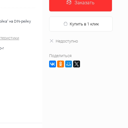
Заказать
ойка" на DIN-рейку
Купить в 1 клик
ктеристики
Недоступно
b-r
Поделиться