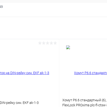
49
Хомут P6.6 стандартный (б),
DIN-рейку син. EKF ak-1-3
FlexLock PROxima plc-fl-ctsw-