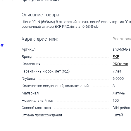
Описание товара:
Шина "0" N (6х9мм) 8 отверстий латунь синий изолятор тип "Ст
розничный стикер EKF PROxima sn0-63-8-sb-r
Характеристики:
Все хара
Артикул
sn0-63-8-s
Бренд
EKF
Коллекция
PROxima
Гарантийный срок, лет (год)
7 лет
Глубина
6.0000
Количество соединений, подключений
8
Материал
Латунь
Номинальный ток
100
Способ монтажа
DIN-рейка
Страна происхождения
Китай