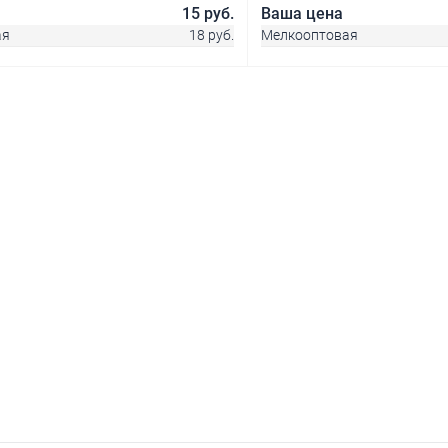
15 руб.
Ваша цена
ая
18 руб.
Мелкооптовая
В корзину
В корз
 клик
Сравнение
Купить в 1 клик
ое
В наличии
В избранное