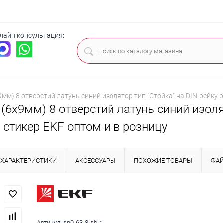
лайн консультация:
ца
х9мм) 8 отверстий латунь синий изолятор тип "Стойка" на DIN-рейку
 (6х9мм) 8 отверстий латунь синий изоля
стикер EKF оптом и в розницу
ХАРАКТЕРИСТИКИ
АКСЕССУАРЫ
ПОХОЖИЕ ТОВАРЫ
ФА
Артикул:
sn0-63-8-sb-r