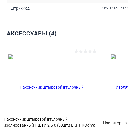
46902161714
ШтрихКод
АКСЕССУАРЫ (4)
Наконечник штыревой втулочный
Изолятор на 
изолированный НШвИ 2,5-8 (50шт.) EKF PROxima