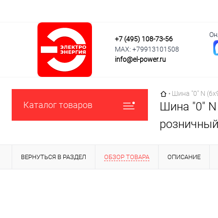
Он
+7 (495) 108-73-56
MAX: +79913101508
info@el-power.ru
Главная страни
•
Шина "0" N (6
Каталог товаров
Шина "0" N
розничный 
ВЕРНУТЬСЯ В РАЗДЕЛ
ОБЗОР ТОВАРА
ОПИСАНИЕ