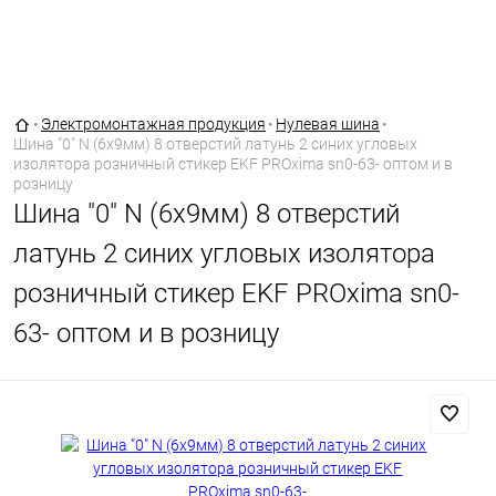
Главная страница
•
Электромонтажная продукция
•
Нулевая шина
•
Шина "0" N (6х9мм) 8 отверстий латунь 2 синих угловых
изолятора розничный стикер EKF PROxima sn0-63- оптом и в
розницу
Шина "0" N (6х9мм) 8 отверстий
латунь 2 синих угловых изолятора
розничный стикер EKF PROxima sn0-
63- оптом и в розницу