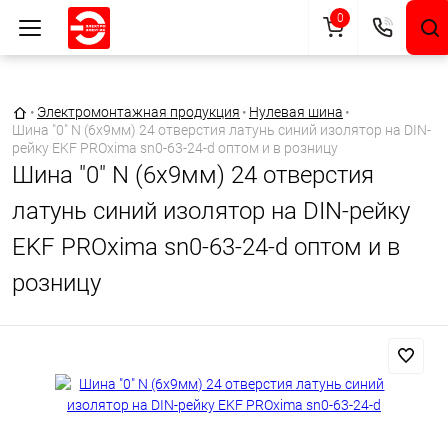
0
Главная страница
•
Электромонтажная продукция
•
Нулевая шина
•
Шина "0" N (6х9мм) 24 отверстия латунь синий изолятор на DIN-
рейку EKF PROxima sn0-63-24-d оптом и в розницу
Шина "0" N (6х9мм) 24 отверстия
латунь синий изолятор на DIN-рейку
EKF PROxima sn0-63-24-d оптом и в
розницу