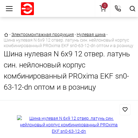
0
Главная страница
•
Электромонтажная продукция
•
Нулевая шина
•
Шина нулевая N 6х9 12 отвер. латунь син. нейлоновый корпус
комбинированный PROxima EKF sn0-63-12-dn оптом и в розницу
Шина нулевая N 6х9 12 отвер. латунь
син. нейлоновый корпус
комбинированный PROxima EKF sn0-
63-12-dn оптом и в розницу