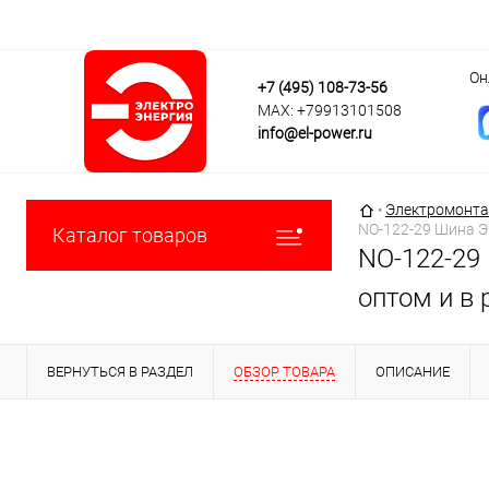
Он
+7 (495) 108-73-56
MAX: +79913101508
info@el-power.ru
Главная страни
•
Электромонта
NO-122-29 Шина Э
Каталог товаров
NO-122-29
оптом и в 
ВЕРНУТЬСЯ В РАЗДЕЛ
ОБЗОР ТОВАРА
ОПИСАНИЕ