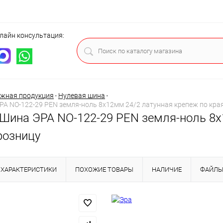
лайн консультация:
ца
жная продукция
•
Нулевая шина
•
РА NO-122-29 PEN земля-ноль 8х12мм 24/2 латунная крепеж по края
 Шина ЭРА NO-122-29 PEN земля-ноль 8х
розницу
ХАРАКТЕРИСТИКИ
ПОХОЖИЕ ТОВАРЫ
НАЛИЧИЕ
ФАЙЛ