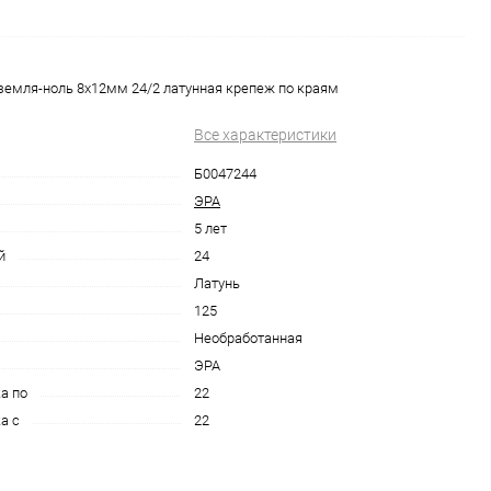
земля-ноль 8х12мм 24/2 латунная крепеж по краям
Все характеристики
Б0047244
ЭРА
5 лет
й
24
Латунь
125
Необработанная
ЭРА
а по
22
а с
22