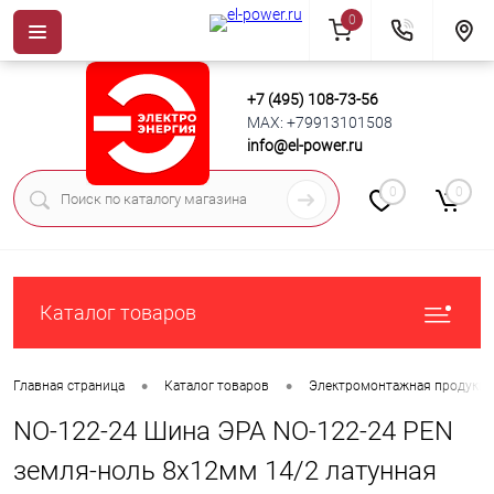
0
+7 (495) 108-73-56
MAX: +79913101508
info@el-power.ru
0
0
Каталог товаров
•
•
Главная страница
Каталог товаров
Электромонтажная продукц
NO-122-24 Шина ЭРА NO-122-24 PEN
земля-ноль 8х12мм 14/2 латунная