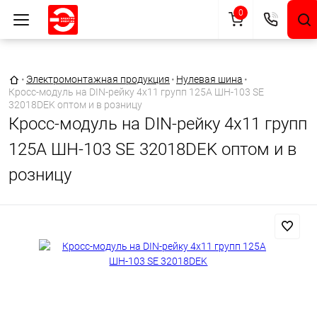
0
Главная страница
•
Электромонтажная продукция
•
Нулевая шина
•
Кросс-модуль на DIN-рейку 4х11 групп 125А ШН-103 SE
32018DEK оптом и в розницу
Кросс-модуль на DIN-рейку 4х11 групп
125А ШН-103 SE 32018DEK оптом и в
розницу