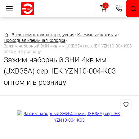
0
Главная страница
•
Электромонтажная продукция
•
Клеммные зажимы
•
Проходная клеммная колодка
•
Зажим наборный ЗНИ-4кв.мм (JXB35А) сер. IEK YZN10-004-K03
оптом и в розницу
Зажим наборный ЗНИ-4кв.мм
(JXB35А) сер. IEK YZN10-004-K03
оптом и в розницу