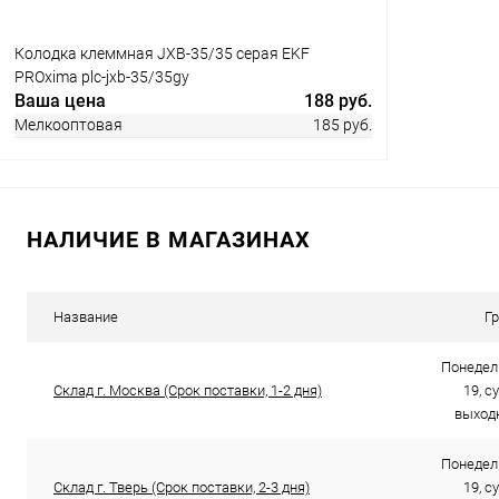
Колодка клеммная JXB-35/35 серая EKF
PROxima plc-jxb-35/35gy
Ваша цена
188 руб.
Мелкооптовая
185 руб.
В корзину
НАЛИЧИЕ В МАГАЗИНАХ
Купить в 1 клик
Сравнение
Название
Г
В избранное
В наличии
Понедель
Склад г. Москва (Срок поставки, 1-2 дня)
19, с
выходн
Понедель
Склад г. Тверь (Срок поставки, 2-3 дня)
19, с