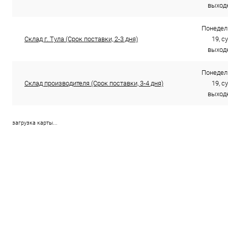
выходн
Понедель
Склад г. Тула (Срок поставки, 2-3 дня)
19, с
выходн
Понедель
Склад производителя (Срок поставки, 3-4 дня)
19, с
выходн
загрузка карты...