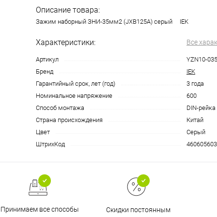
Описание товара:
Зажим наборный ЗНИ-35мм2 (JXB125А) серый IEK
Характеристики:
Все хара
Артикул
YZN10-035
Бренд
IEK
Гарантийный срок, лет (год)
3 года
Номинальное напряжение
600
Способ монтажа
DIN-рейка
Страна происхождения
Китай
Цвет
Серый
ШтрихКод
460605603
Принимаем все способы
Скидки постоянным