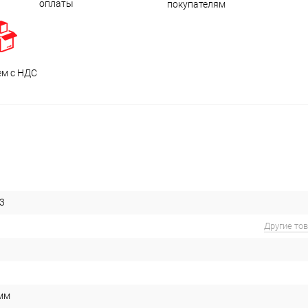
оплаты
покупателям
ем с НДС
3
Другие то
 мм