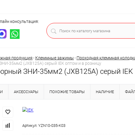
лайн консультация:
ца
жная продукция
•
Клеммные зажимы
•
Проходная клеммная колодк
НИ-35мм2 (JXB125А) серый IEK оптом и в розницу
орный ЗНИ-35мм2 (JXB125А) серый IEK 
КИ
АКСЕССУАРЫ
ПОХОЖИЕ ТОВАРЫ
НАЛИЧИЕ
ФАЙ
Артикул:
YZN10-035-K03