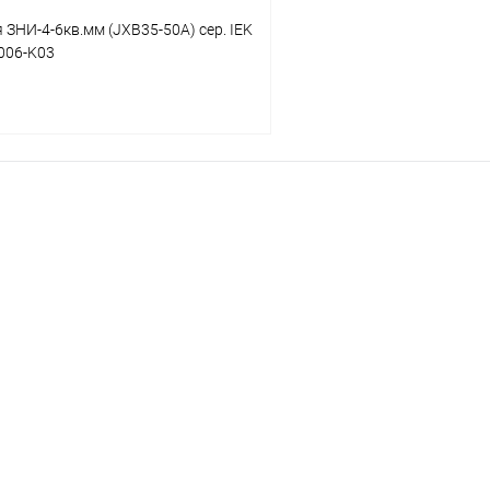
 ЗНИ-4-6кв.мм (JXB35-50А) сер. IEK
006-K03
В корзину
 клик
Сравнение
ое
В наличии