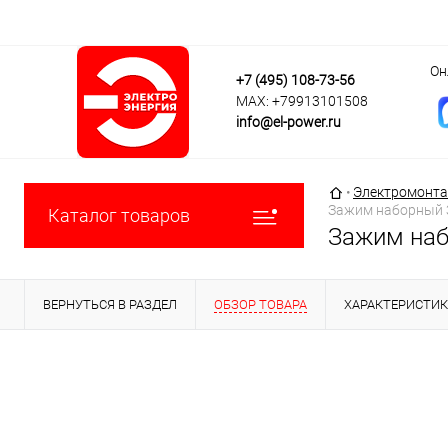
Он
+7 (495) 108-73-56
MAX: +79913101508
info@el-power.ru
Главная страни
•
Электромонта
Зажим наборный З
Каталог товаров
Зажим наб
ВЕРНУТЬСЯ В РАЗДЕЛ
ОБЗОР ТОВАРА
ХАРАКТЕРИСТИ