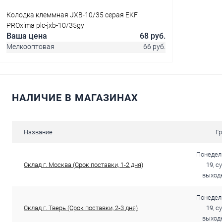
Колодка клеммная JXB-10/35 серая EKF
PROxima plc-jxb-10/35gy
Ваша цена
68 руб.
Мелкооптовая
66 руб.
В корзину
НАЛИЧИЕ В МАГАЗИНАХ
Купить в 1 клик
Сравнение
Название
Г
В избранное
В наличии
Понедель
Склад г. Москва (Срок поставки, 1-2 дня)
19, с
выходн
Понедель
Склад г. Тверь (Срок поставки, 2-3 дня)
19, с
выходн