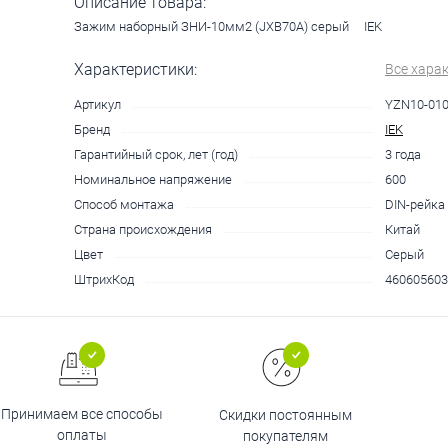
Описание товара:
Зажим наборный ЗНИ-10мм2 (JXB70А) серый IEK
Характеристики:
Все хара
Артикул
YZN10-010
Бренд
IEK
Гарантийный срок, лет (год)
3 года
Номинальное напряжение
600
Способ монтажа
DIN-рейка
Страна происхождения
Китай
Цвет
Серый
ШтрихКод
460605603
Принимаем все способы
Скидки постоянным
оплаты
покупателям