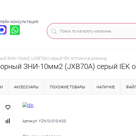
лайн консультация:
ца
ый ЗНИ-10мм2 (JXB70А) серый IEK оптом и в розницу
орный ЗНИ-10мм2 (JXB70А) серый IEK о
КИ
АКСЕССУАРЫ
ПОХОЖИЕ ТОВАРЫ
НАЛИЧИЕ
ФАЙ
Артикул:
YZN10-010-K03