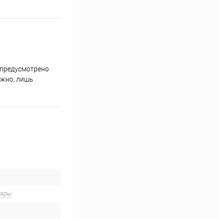
 предусмотрено
ожно, лишь
вары