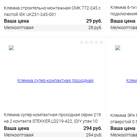
Клемма 6-ти
Клемма строительно-монтажная СМК 772-245 с
подключения 
пастой IEK UKZ31-245-001
(Al10-35/Cu1,
Ваша цена
29 руб.
Ваша цена
Мелкооптовая
28 руб.
Мелкооптов
В корзину
Купить в 1
Купить в 1 клик
Сравнение
В избранн
В избранное
В наличии
Клемма супер-компактная проходная серии 219
Клемма ЭРА 
на 2 контакта STEKKER,LD219-422, (DIY упак 10
отверстий 0.
шт)
Ваша цена
294 руб.
Ваша цена
Мелкооптовая
294 руб.
Мелкооптов