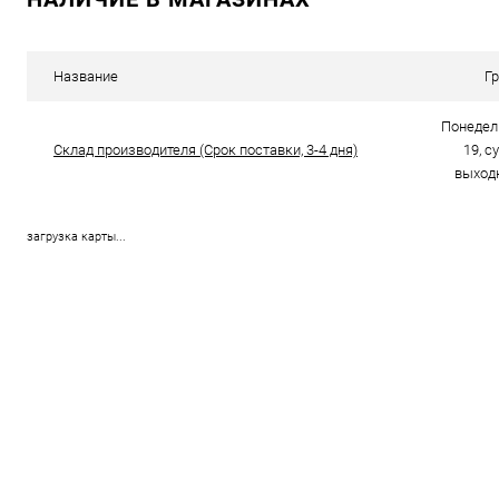
Купить в 1 клик
Сравнение
Купить в 1
В избранное
В наличии
В избранн
Название
Г
Понедель
Склад производителя (Срок поставки, 3-4 дня)
19, с
выходн
загрузка карты...