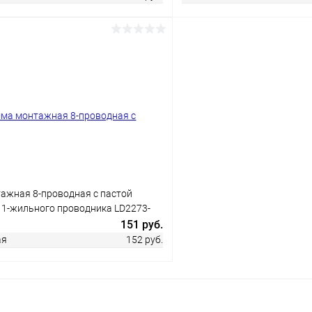
В корзину
В корз
 клик
Сравнение
Купить в 1 клик
ое
В наличии
В избранное
ажная 8-проводная с пастой
 1-жильного проводника LD2273-
 упаковке)
151 руб.
ая
152 руб.
В корзину