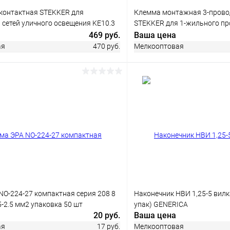
 контактная STEKKER для
Клемма монтажная 3-прово
сетей уличного освещения KE10.3
STEKKER для 1-жильного пр
5-25), LD610-6
243 (5 штук в упаковке)
469 руб.
Ваша цена
ая
470 руб.
Мелкооптовая
В корзину
В корз
 клик
Сравнение
Купить в 1 клик
ое
В наличии
В избранное
NO-224-27 компактная серия 208 8
Наконечник НВИ 1,25-5 вилк
5-2.5 мм2 упаковка 50 шт
упак) GENERICA
20 руб.
Ваша цена
ая
17 руб.
Мелкооптовая