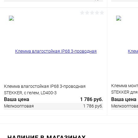
В корзину
Купить в 1 клик
Сравнение
В избранное
В наличии
Купить в 1
В избранн
Клемма монт
Клемма влагостойкая IP68 3-проводная
STEKKER для
STEKKER, с гелем, LD400-3
248 (5 штук в
Ваша цена
1 786 руб.
Ваша цена
Мелкооптовая
1 786 руб.
Мелкооптов
В корзину
НАЛИЧИЕ В МАГАЗИНАХ