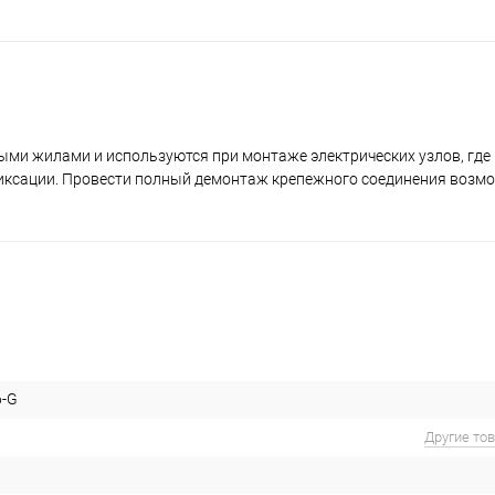
ми жилами и используются при монтаже электрических узлов, где
фиксации. Провести полный демонтаж крепежного соединения возм
6-G
Другие то