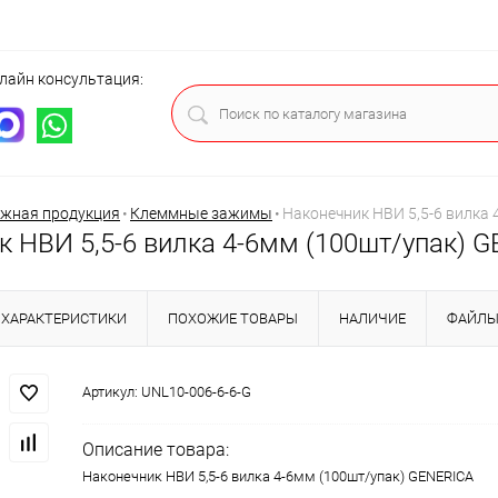
лайн консультация:
ца
жная продукция
•
Клеммные зажимы
•
Наконечник НВИ 5,5-6 вилка 
к НВИ 5,5-6 вилка 4-6мм (100шт/упак) G
ХАРАКТЕРИСТИКИ
ПОХОЖИЕ ТОВАРЫ
НАЛИЧИЕ
ФАЙЛ
Артикул:
UNL10-006-6-6-G
Описание товара:
Наконечник НВИ 5,5-6 вилка 4-6мм (100шт/упак) GENERICA