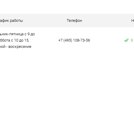
 клик
Сравнение
ое
В наличии
рафик работы
Телефон
Н
ник-пятница с 9 до
уббота с 10 до 15,
+7 (495) 108-73-56
В
ой - воскресение