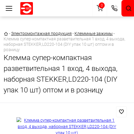
0
Главная страница
•
Электромонтажная продукция
•
Клеммные зажимы
•
Клемма супер-компактная разветвительная 1 вход, 4 выхода,
наборная STEKKER,LD220-104 (DIY упак 10 шт) оптом и в
розницу
Клемма супер-компактная
разветвительная 1 вход, 4 выхода,
наборная STEKKER,LD220-104 (DIY
упак 10 шт) оптом и в розницу